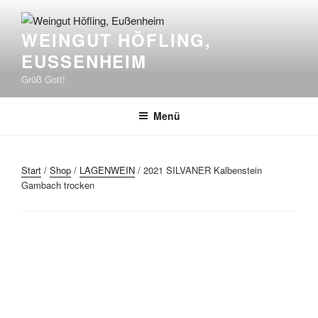
Zum
Inhalt
WEINGUT HÖFLING,
springen
EUSSENHEIM
Grüß Gott!
Menü
Start
/
Shop
/
LAGENWEIN
/ 2021 SILVANER Kalbenstein
Gambach trocken