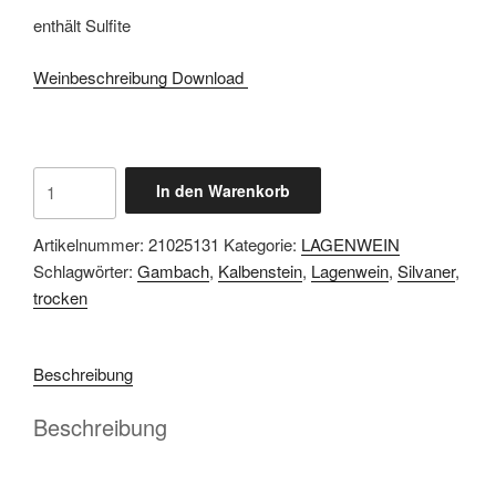
enthält Sulfite
Weinbeschreibung Download
2021
In den Warenkorb
SILVANER
Kalbenstein
Artikelnummer:
21025131
Kategorie:
LAGENWEIN
Gambach
Schlagwörter:
Gambach
,
Kalbenstein
,
Lagenwein
,
Silvaner
,
trocken
trocken
Menge
Beschreibung
Beschreibung