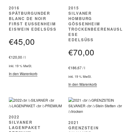
2016
2015
SPÄTBURGUNDER
SILVANER
BLANC DE NOIR
HOMBURG
FIRST EUSSENHEIM
GÖSSENHEIM
EISWEIN EDELSÜSS
TROCKENBEERENAUSL
ESE
€
45,00
EDELSÜSS
€
70,00
€
120,00
/
l
inkl. 19 % MwSt.
€
186,67
/
l
In den Warenkorb
inkl. 19 % MwSt.
In den Warenkorb
2022
SILVANER
2021
LAGENPAKET
GRENZSTEIN