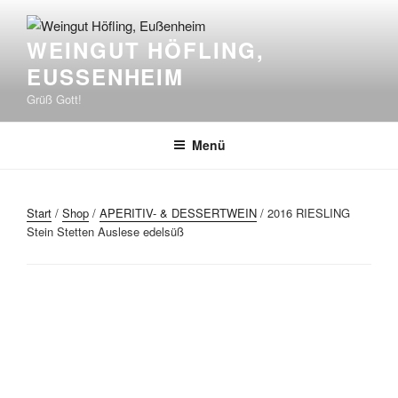
Zum
Inhalt
WEINGUT HÖFLING,
springen
EUSSENHEIM
Grüß Gott!
Menü
Start
/
Shop
/
APERITIV- & DESSERTWEIN
/ 2016 RIESLING
Stein Stetten Auslese edelsüß