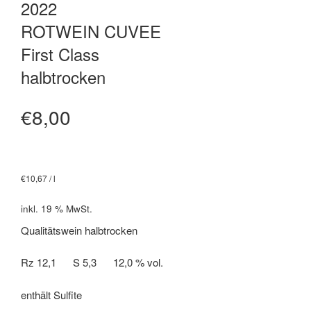
2022
ROTWEIN CUVEE
First Class
halbtrocken
€
8,00
€
10,67
/
l
inkl. 19 % MwSt.
Qualitätswein halbtrocken
Rz 12,1 S 5,3 12,0 % vol.
enthält Sulfite