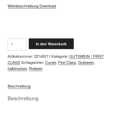
Weinbeschreibung Download
2022
In den Warenkorb
ROTWEIN
CUVEE
Artikelnummer:
22146211
Kategorie:
GUTSWEIN / FIRST
First
CLASS
Schlagwörter:
Cuvee
,
First Class
,
Gutswein
,
Class
halbtrocken
,
Rotwein
halbtrocken
Menge
Beschreibung
Beschreibung