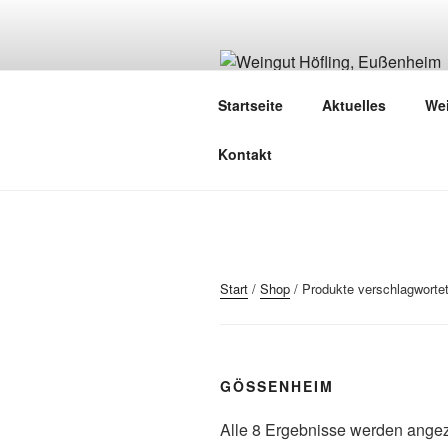
Zum
Inhalt
springen
WEINGUT H
Startseite
Aktuelles
We
Grüß Gott!
Kontakt
Start
/
Shop
/ Produkte verschlagworte
GÖSSENHEIM
Alle 8 Ergebnisse werden angez