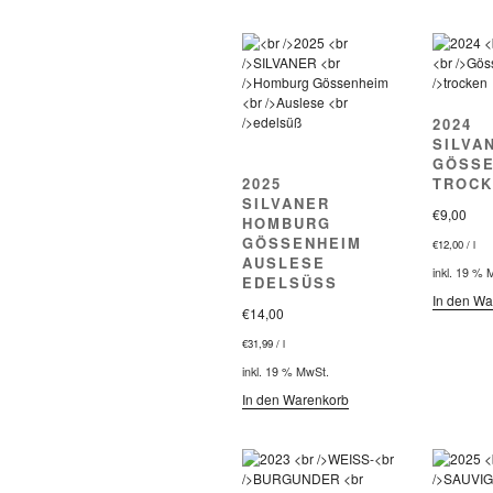
2024
SILVA
GÖSSE
2025
TROCK
SILVANER
€
9,00
HOMBURG
GÖSSENHEIM
€
12,00
/
l
AUSLESE
inkl. 19 % 
EDELSÜSS
In den Wa
€
14,00
€
31,99
/
l
inkl. 19 % MwSt.
In den Warenkorb