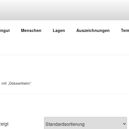
ÖFLING, EUSSENHEIM
ingut
Menschen
Lagen
Auszeichnungen
Ter
t mit „Gössenheim“
eigt