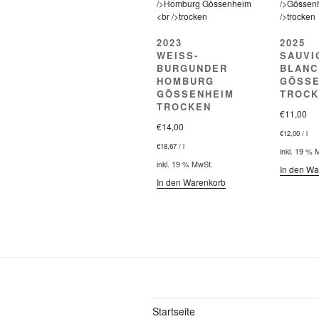
2023
2025
WEISS-
SAUVI
BURGUNDER
BLANC
HOMBURG
GÖSSE
GÖSSENHEIM
TROCK
TROCKEN
€
11,00
€
14,00
€
12,00
/
l
€
18,67
/
l
inkl. 19 % 
inkl. 19 % MwSt.
In den Wa
In den Warenkorb
Startseite