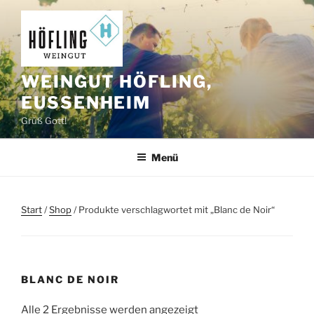
Zum
Inhalt
springen
WEINGUT HÖFLING,
EUSSENHEIM
Grüß Gott!
Menü
Start
/
Shop
/ Produkte verschlagwortet mit „Blanc de Noir“
BLANC DE NOIR
Alle 2 Ergebnisse werden angezeigt