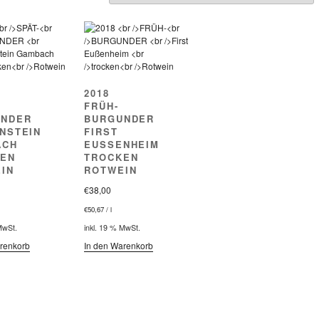
2018
FRÜH-
UNDER
BURGUNDER
NSTEIN
FIRST
ACH
EUSSENHEIM
EN
TROCKEN
IN
ROTWEIN
€
38,00
€
50,67
/
l
MwSt.
inkl. 19 % MwSt.
renkorb
In den Warenkorb