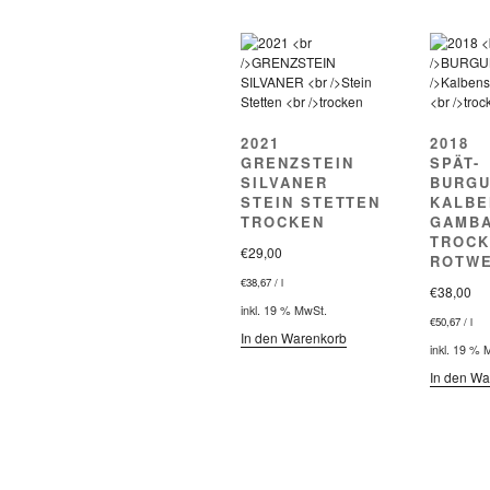
2021
2018
GRENZSTEIN
SPÄT-
SILVANER
BURG
STEIN STETTEN
KALBE
TROCKEN
GAMB
TROCK
€
29,00
ROTWE
€
38,67
/
l
€
38,00
inkl. 19 % MwSt.
€
50,67
/
l
In den Warenkorb
inkl. 19 % 
In den Wa