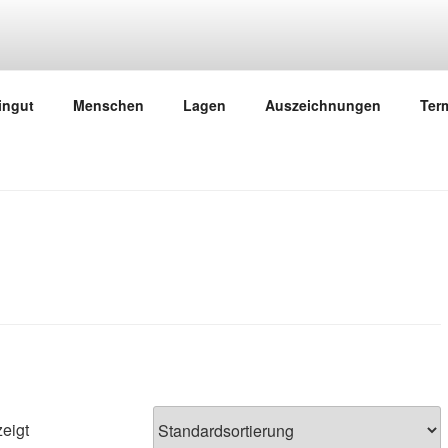
ÖFLING, EUSSENHEIM
ingut
Menschen
Lagen
Auszeichnungen
Ter
eigt